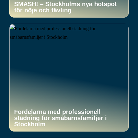
SMASH! – Stockholms nya hotspot
för nöje och tävling
Fördelarna med professionell
städning för småbarnsfamiljer i
Stockholm