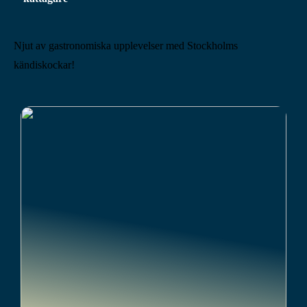
Njut av gastronomiska upplevelser med Stockholms
kändiskockar!