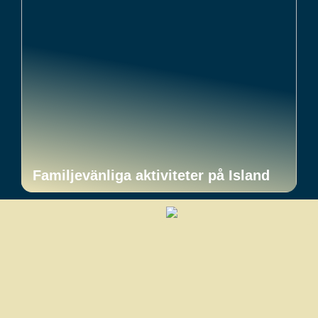
Familjevänliga aktiviteter på Island