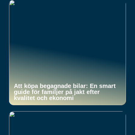
Att köpa begagnade bilar: En smart
guide för familjer på jakt efter
kvalitet och ekonomi