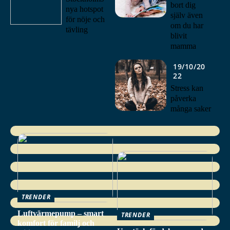
bort dig
nya hotspot
själv även
för nöje och
om du har
tävling
blivit
mamma
19/10/20
22
Stress kan
påverka
många saker
TRENDER
Luftvärmepump – smart
TRENDER
komfort för familj och