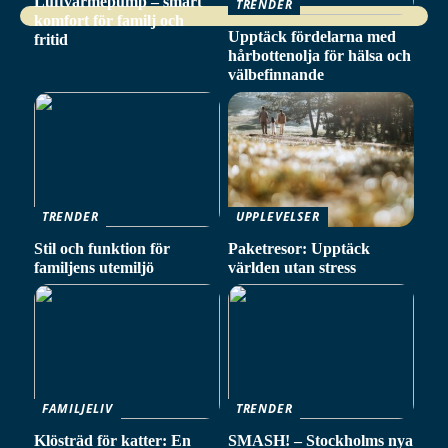
Luftvärmepump – smart
TRENDER
komfort för familj och
Upptäck fördelarna med
fritid
hårbottenolja för hälsa och
välbefinnande
TRENDER
UPPLEVELSER
Stil och funktion för
Paketresor: Upptäck
familjens utemiljö
världen utan stress
FAMILJELIV
TRENDER
Klösträd för katter: En
SMASH! – Stockholms nya