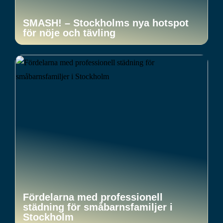
SMASH! – Stockholms nya hotspot
för nöje och tävling
Fördelarna med professionell
städning för småbarnsfamiljer i
Stockholm