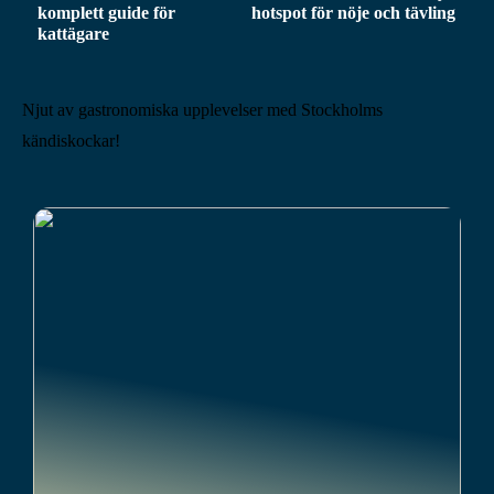
komplett guide för
hotspot för nöje och tävling
kattägare
Njut av gastronomiska upplevelser med Stockholms
kändiskockar!