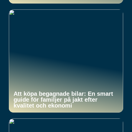
Att köpa begagnade bilar: En smart
guide för familjer på jakt efter
kvalitet och ekonomi