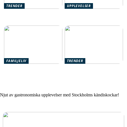
TRENDER
UPPLEVELSER
Stil och funktion för familjens
Paketresor: Upptäck världen
utemiljö
utan stress
FAMILJELIV
TRENDER
Klösträd för katter: En
SMASH! – Stockholms nya
komplett guide för kattägare
hotspot för nöje och tävling
Njut av gastronomiska upplevelser med Stockholms kändiskockar!