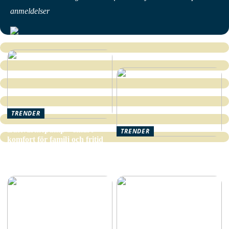
anmeldelser
TRENDER
Luftvärmepump – smart
TRENDER
komfort för familj och fritid
Upptäck fördelarna med
hårbottenolja för hälsa och
välbefinnande