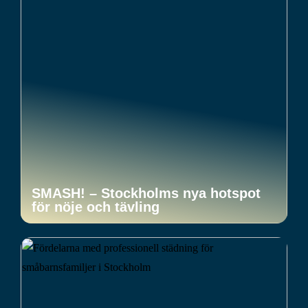
SMASH! – Stockholms nya hotspot
för nöje och tävling