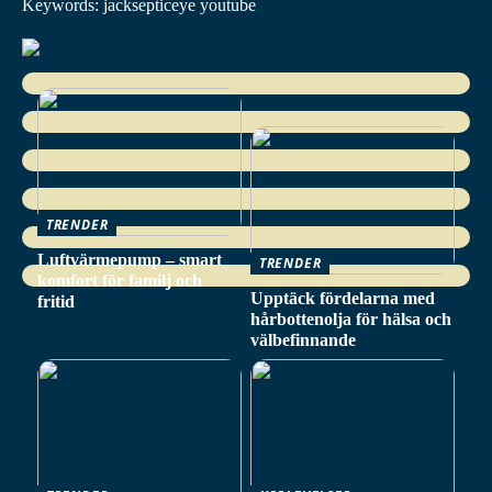
Keywords: jacksepticeye youtube
TRENDER
Luftvärmepump – smart
TRENDER
komfort för familj och
Upptäck fördelarna med
fritid
hårbottenolja för hälsa och
välbefinnande