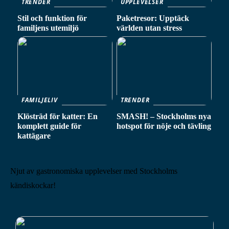
TRENDER
UPPLEVELSER
Stil och funktion för
Paketresor: Upptäck
familjens utemiljö
världen utan stress
FAMILJELIV
TRENDER
Klösträd för katter: En
SMASH! – Stockholms nya
komplett guide för
hotspot för nöje och tävling
kattägare
Njut av gastronomiska upplevelser med Stockholms
kändiskockar!