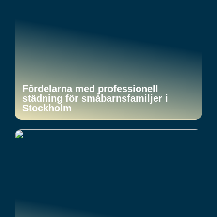
Fördelarna med professionell
städning för småbarnsfamiljer i
Stockholm