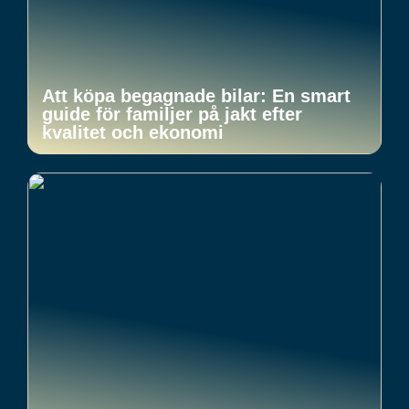
Att köpa begagnade bilar: En smart
guide för familjer på jakt efter
kvalitet och ekonomi